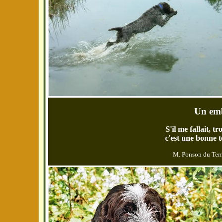
Un emb
S'il me fallait, t
c'est une bonne t
M. Ponson du Terr