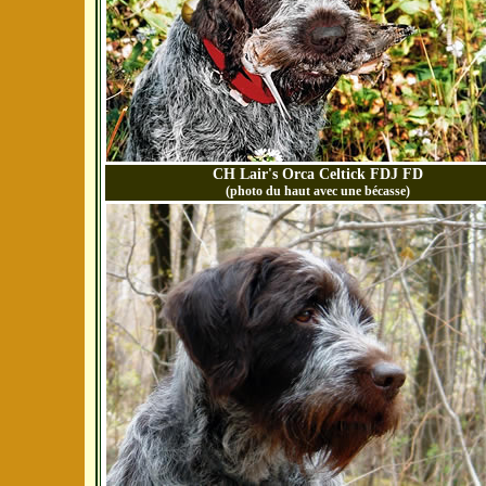
CH Lair's Orca Celtick FDJ FD
(photo du haut avec une bécasse)