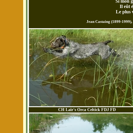
Si mon g
Il eût 
Le plus 
Jean Castaing (1899-1999), é
CH Lair's Orca Celtick FDJ FD